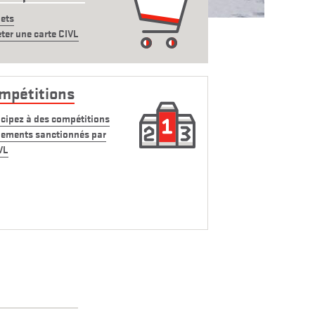
ets
ter une carte CIVL
mpétitions
icipez à des compétitions
ements sanctionnés par
VL