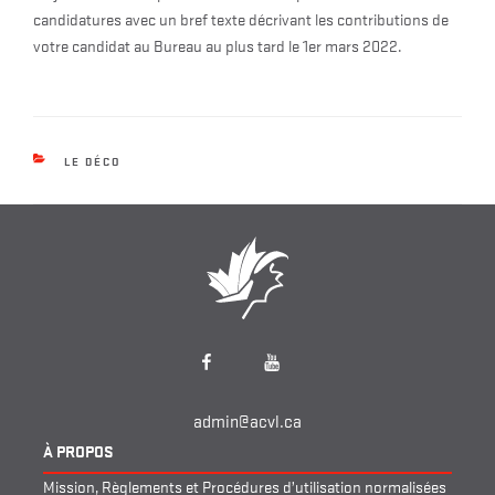
candidatures avec un bref texte décrivant les contributions de
votre candidat au Bureau au plus tard le 1er mars 2022.
CATEGORIES
LE DÉCO
Facebook
YouTube
admin@acvl.ca
À PROPOS
Mission, Règlements et Procédures d’utilisation normalisées