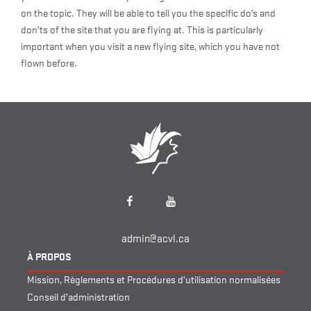
on the topic. They will be able to tell you the specific do’s and
don’ts of the site that you are flying at. This is particularly
important when you visit a new flying site, which you have not
flown before.
Facebook
YouTube
admin@acvl.ca
À PROPOS
Mission, Règlements et Procédures d’utilisation normalisées
Conseil d’administration