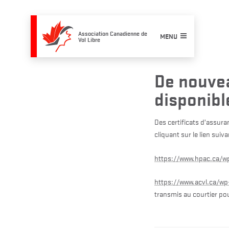
Skip
to
content
Association Canadienne de
MENU
Vol Libre
De nouvea
disponibl
Des certificats d’assura
cliquant sur le lien suiva
https://www.hpac.ca/w
https://www.acvl.ca/w
transmis au courtier pour