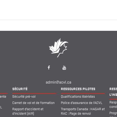
Facebook
YouTube
admin@acvl.ca
SÉCURITÉ
RESSOURCES PILOTES
RES
L’IN
pente
Sécurité pré-vol
Qualifications libéristes
Respo
Carnet de vol et de formation
Police d’assurance de l’ACVL
condu
VL
Rapport d’accident et
Transports Canada : HAGAR et
Prog
d’incident (AIR)
RAC : Page de renvoi