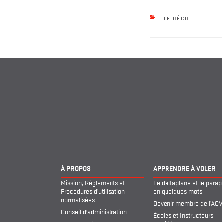
CATEGORIES
LE DÉCO
À PROPOS
APPRENDRE À VOLER
Mission, Règlements et
Le deltaplane et le para
Procédures d’utilisation
en quelques mots
normalisées
Devenir membre de l’AC
Conseil d’administration
Écoles et Instructeurs