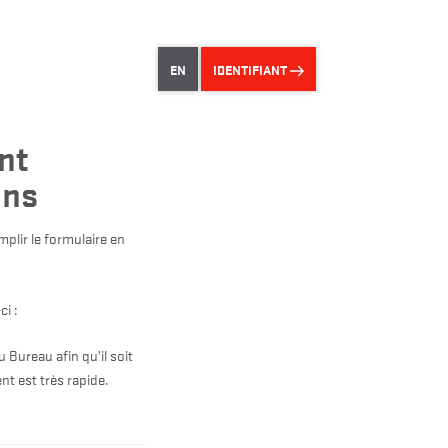
EN
IDENTIFIANT
nt
ens
mplir le formulaire en
ci :
u Bureau afin qu’il soit
nt est très rapide.