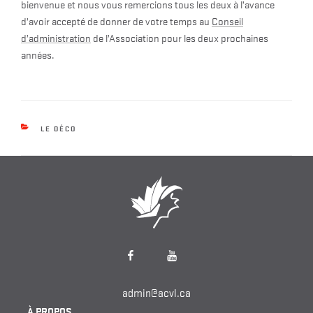
bienvenue et nous vous remercions tous les deux à l’avance
d’avoir accepté de donner de votre temps au
Conseil
d’administration
de l’Association pour les deux prochaines
années.
CATEGORIES
LE DÉCO
Facebook
YouTube
admin@acvl.ca
À PROPOS