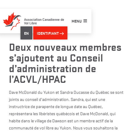
Skip
to
content
Association Canadienne de
MENU
Vol Libre
EN
IDENTIFIANT
Deux nouveaux membres
s’ajoutent au Conseil
d’administration de
l’ACVL/HPAC
Dave McDonald du Yukon et Sandra Ducasse du Québec se sont
joints au conseil d’administration. Sandra, qui est une
instructrice de parapente de longue date au Québec,
représentera les libéristes québécois et Dave McDonald, qui
habite dans le village de Dawson est un membre actif de la
communauté de vol libre au Yukon. Nous vous souhaitons la