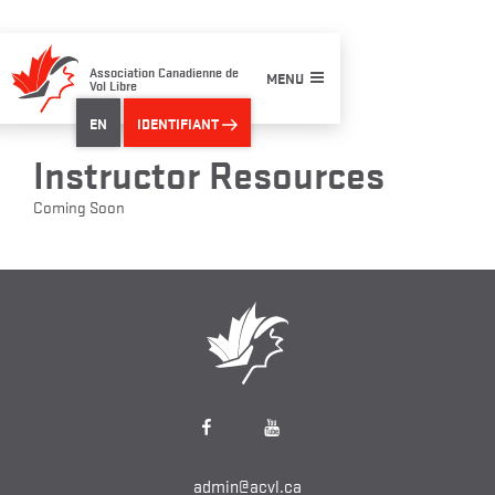
Skip
to
content
Association Canadienne de
MENU
Vol Libre
EN
IDENTIFIANT
Instructor Resources
Coming Soon
Facebook
YouTube
admin@acvl.ca