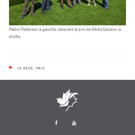
Pedro Pederson à gauche, recevant le prix de Nikita Gazarov à
droite.
CATEGORIES
LE DÉCO
,
PRIX
Facebook
YouTube