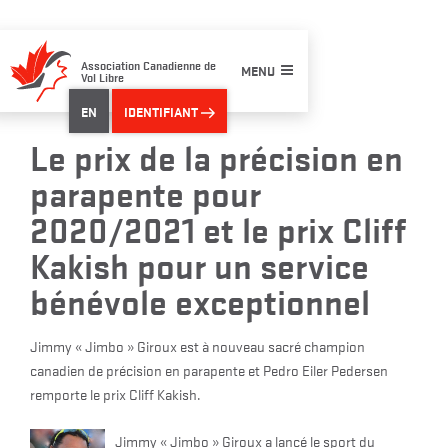
Skip
to
content
Association Canadienne de
MENU
Vol Libre
EN
IDENTIFIANT
Le prix de la précision en
parapente pour
2020/2021 et le prix Cliff
Kakish pour un service
bénévole exceptionnel
Jimmy « Jimbo » Giroux est à nouveau sacré champion
canadien de précision en parapente et Pedro Eiler Pedersen
remporte le prix Cliff Kakish.
Jimmy « Jimbo » Giroux a lancé le sport du