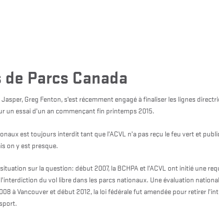
s de Parcs Canada
Jasper, Greg Fenton, s’est récemment engagé à finaliser les lignes directric
ur un essai d’un an commençant fin printemps 2015.
onaux est toujours interdit tant que l’ACVL n’a pas reçu le feu vert et public
s on y est presque.
tuation sur la question: début 2007, la BCHPA et l’ACVL ont initié une requ
’interdiction du vol libre dans les parcs nationaux. Une évaluation nation
08 à Vancouver et début 2012, la loi fédérale fut amendée pour retirer l’int
sport.