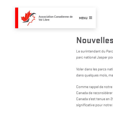
Skip
to
content
Association Canadienne de
MENU
Vol Libre
Nouvelle
Le surintendant du Parc 
parc national Jasper po
Voler dans les parcs nati
dans quelques mois, mai
Comme rappel de notre si
Canada de reconsidérer l
Canada s’est tenue en 20
significative pour notre 