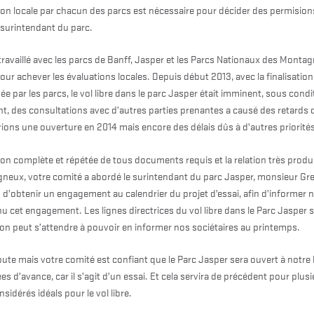
on locale par chacun des parcs est nécessaire pour décider des permision
u surintendant du parc.
travaillé avec les parcs de Banff, Jasper et les Parcs Nationaux des Monta
our achever les évaluations locales. Depuis début 2013, avec la finalisation
ée par les parcs, le vol libre dans le parc Jasper était imminent, sous con
t, des consultations avec d’autres parties prenantes a causé des retards qu
ions une ouverture en 2014 mais encore des délais dûs à d’autres priorités
on complète et répétée de tous documents requis et la relation très produ
neux, votre comité a abordé le surintendant du parc Jasper, monsieur Gr
in d’obtenir un engagement au calendrier du projet d’essai, afin d’informer 
 cet engagement. Les lignes directrices du vol libre dans le Parc Jasper s
 on peut s’attendre à pouvoir en informer nos sociétaires au printemps.
route mais votre comité est confiant que le Parc Jasper sera ouvert à notre
es d’avance, car il s’agit d’un essai. Et cela servira de précédent pour plus
idérés idéals pour le vol libre.