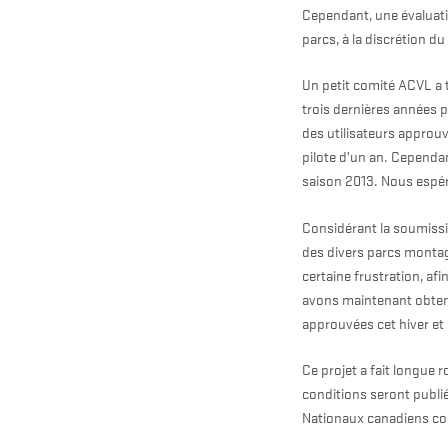
Cependant, une évaluati
parcs, à la discrétion d
Un petit comité ACVL a 
trois dernières années p
des utilisateurs approuv
pilote d’un an. Cependan
saison 2013. Nous espér
Considérant la soumissi
des divers parcs montag
certaine frustration, af
avons maintenant obtenu
approuvées cet hiver et
Ce projet a fait longue 
conditions seront publié
Nationaux canadiens cons