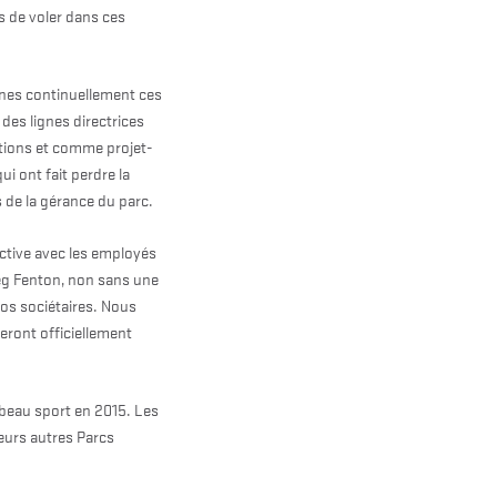
s de voler dans ces
gnes continuellement ces
 des lignes directrices
ditions et comme projet-
i ont fait perdre la
 de la gérance du parc.
ctive avec les employés
eg Fenton, non sans une
nos sociétaires. Nous
eront officiellement
 beau sport en 2015. Les
ieurs autres Parcs