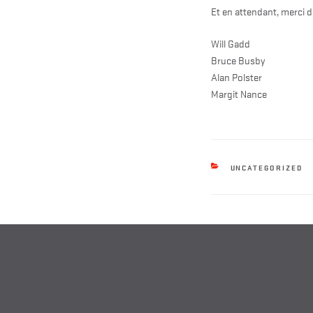
Et en attendant, merci d
Will Gadd
Bruce Busby
Alan Polster
Margit Nance
CATEGORIES
UNCATEGORIZED