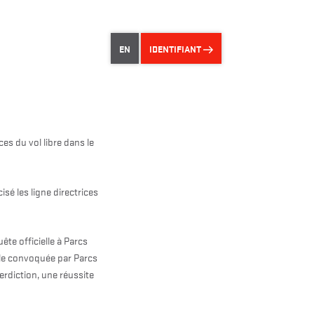
EN
IDENTIFIANT
es du vol libre dans le
isé les ligne directrices
ête officielle à Parcs
ale convoquée par Parcs
erdiction, une réussite