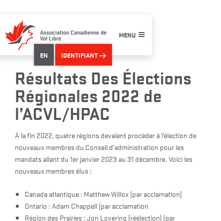
Skip
to
content
Association Canadienne de
MENU
Vol Libre
EN
IDENTIFIANT
Résultats Des Élections
Régionales 2022 de
l’ACVL/HPAC
À la fin 2022, quatre régions devaient procéder à l’élection de
nouveaux membres du Conseil d’administration pour les
mandats allant du 1er janvier 2023 au 31 décembre. Voici les
nouveaux membres élus :
Canada atlantique : Matthew Willox (par acclamation)
Ontario : Adam Chappell (par acclamation
Région des Prairies : Jon Lovering (réélection) (par