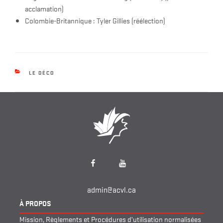
acclamation)
Colombie-Britannique : Tyler Gillies (réélection)
CATEGORIES
LE DÉCO
Facebook
YouTube
admin@acvl.ca
À PROPOS
Mission, Règlements et Procédures d’utilisation normalisées