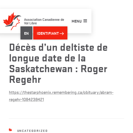
Skip
to
content
Association Canadienne de
MENU
Vol Libre
EN
IDENTIFIANT
Décès d’un deltiste de
longue date de la
Saskatchewan : Roger
Regehr
https://thestarphoenix.remembering.ca/obituary/abram-
regehr-1084238421
CATEGORIES
UNCATEGORIZED