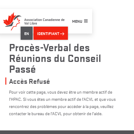
Skip
to
content
Association Canadienne de
MENU
Vol Libre
EN
IDENTIFIANT
Procès-Verbal des
Réunions du Conseil
Passé
Accès Refusé
Pour voir cette page, vous devez être un membre actif de
l’HPAC. Si vous êtes un membre actif de l’ACVL et que vous
rencontrez des problèmes pour accéder à la page, veuillez
contacter le bureau de l’ACVL pour obtenir de l’aide.